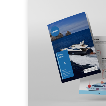
Calendario fiere MecVel 2025
Attuat
l’ind