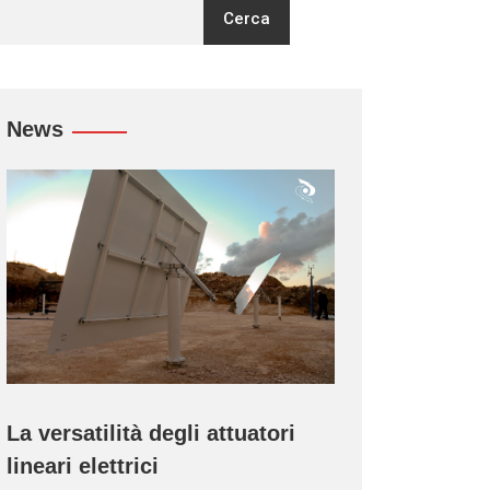
Cerca
News
li attuatori
Calendario fiere MecVel 202