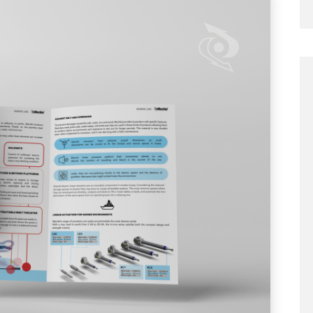
La versatilità deg
ori lineari elettrici per
lineari elettrici
ustria navale