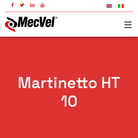
Martinetto HT
10