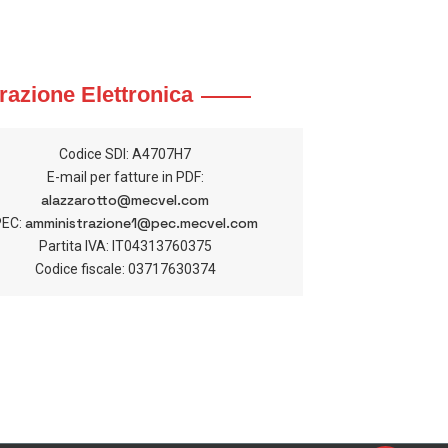
razione Elettronica
Codice SDI: A4707H7
E-mail per fatture in PDF:
alazzarotto@mecvel.com
amministrazione1@pec.mecvel.com
PEC:
Partita IVA: IT04313760375
Codice fiscale: 03717630374