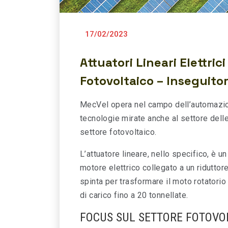
à degli attuatori
Calendario fiere MecVe
ici
17/02/2023
Attuatori Lineari Elettrici
Fotovoltaico – Inseguitor
MecVel opera nel campo dell’automazio
tecnologie mirate anche al settore delle
settore fotovoltaico.
L’attuatore lineare, nello specifico, è 
motore elettrico collegato a un riduttor
spinta per trasformare il moto rotatori
di carico fino a 20 tonnellate.
FOCUS SUL SETTORE FOTOVO