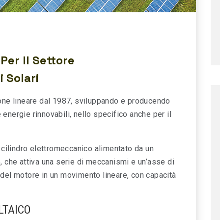
l 2025
Attuatori lineari elettrici per
l’industria navale
 Per Il Settore
i Solari
ne lineare dal 1987, sviluppando e producendo
 energie rinnovabili, nello specifico anche per il
un cilindro elettromeccanico alimentato da un
e, che attiva una serie di meccanismi e un’asse di
o del motore in un movimento lineare, con capacità
LTAICO