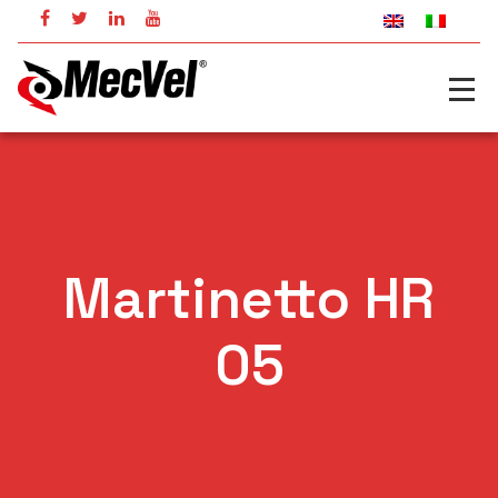
Martinetto HR
05