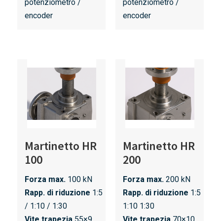
potenziometro /
potenziometro /
encoder
encoder
Martinetto HR
Martinetto HR
100
200
Forza max.
100 kN
Forza max.
200 kN
Rapp. di riduzione
1:5
Rapp. di riduzione
1:5
/ 1:10 / 1:30
1:10 1:30
Vite trapezia
55×9
Vite trapezia
70×10